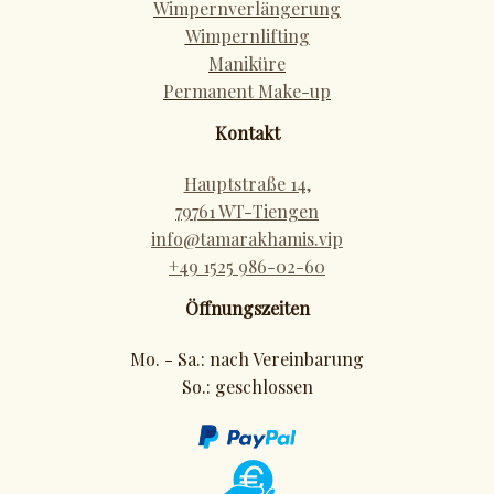
Wimpernverlängerung
Wimpernlifting
Maniküre
Permanent Make-up
Kontakt
Hauptstraße 14,
79761 WT-Tiengen
info@tamarakhami
s.vip
+49 1525 986-02-60
Öffnungszeiten
Mo. - Sa.: nach Vereinbarung
So.: geschlossen